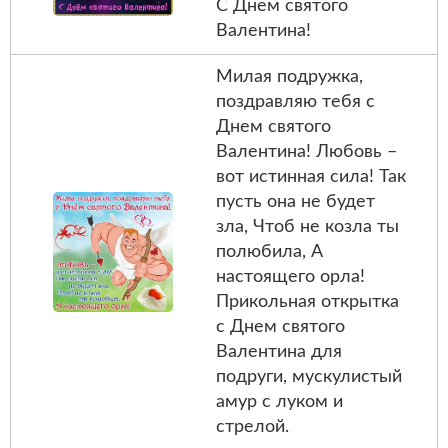
С Днем святого
Валентина!
Милая подружка,
поздравляю тебя с
Днем святого
Валентина! Любовь –
вот истинная сила! Так
пусть она не будет
зла, Чтоб не козла ты
полюбила, А
настоящего орла!
Прикольная открытка
с Днем святого
Валентина для
подруги, мускулистый
амур с луком и
стрелой.