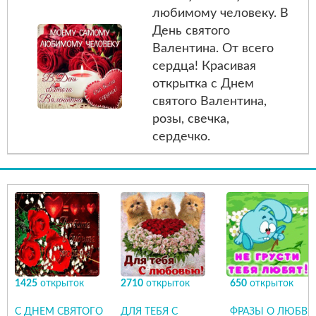
любимому человеку. В
День святого
Валентина. От всего
сердца! Красивая
открытка с Днем
святого Валентина,
розы, свечка,
сердечко.
1425
открыток
2710
открыток
650
открыток
С ДНЕМ СВЯТОГО
ДЛЯ ТЕБЯ С
ФРАЗЫ О ЛЮБВИ