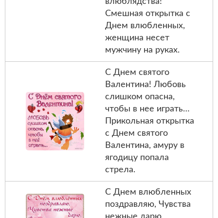
влюблядства!
Смешная открытка с
Днем влюбленных,
женщина несет
мужчину на руках.
С Днем святого
Валентина! Любовь
слишком опасна,
чтобы в нее играть…
Прикольная открытка
с Днем святого
Валентина, амуру в
ягодицу попала
стрела.
С Днем влюбленных
поздравляю, Чувства
нежные дарю,