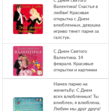
С Днем святого
Валентина! Счастья в
любви! Красивая
открытка с Днем
влюбленных, девушка
игриво тянет парня за
галстук.
С Днем Святого
Валентина. 14
февраля. Красивые
открытки и картинки
Намек парню на
женитьбу: С Днем
всех влюбленных! Ты
влюблен, я влюблена,
Любим мы друг друга!