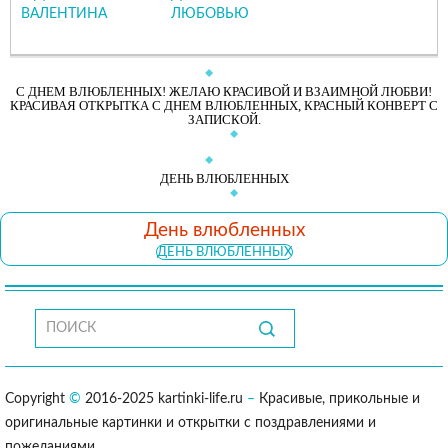
ВАЛЕНТИНА
ЛЮБОВЬЮ
С ДНЕМ ВЛЮБЛЕННЫХ! ЖЕЛАЮ КРАСИВОЙ И ВЗАИМНОЙ ЛЮБВИ!
КРАСИВАЯ ОТКРЫТКА С ДНЕМ ВЛЮБЛЕННЫХ, КРАСНЫЙ КОНВЕРТ С
ЗАПИСКОЙ.
ДЕНЬ ВЛЮБЛЕННЫХ
День влюбленных
ДЕНЬ ВЛЮБЛЕННЫХ
Copyright
©
2016-2025 kartinki-life.ru
–
Красивые, прикольные и
оригинальные картинки и открытки с поздравлениями и
пожеланиями.