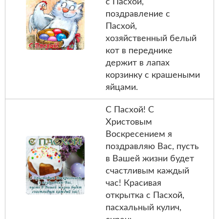
с Пасхой,
поздравление с
Пасхой,
хозяйственный белый
кот в переднике
держит в лапах
корзинку с крашеными
яйцами.
С Пасхой! С
Христовым
Воскресением я
поздравляю Вас, пусть
в Вашей жизни будет
счастливым каждый
час! Красивая
открытка с Пасхой,
пасхальный кулич,