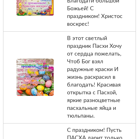
Благодати большой
Божьей! С
праздником! Христос
воскрес!
В этот светлый
праздник Пасхи Хочу
от сердца пожелать,
Чтоб Бог взял
радужные краски И
жизнь раскрасил в
благодать! Красивая
открытка с Пасхой,
яркие разноцветные
пасхальные яйца и
тюльпаны.
С праздником! Пусть
ПАСХА дарит только