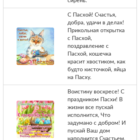
сирень.
С Пасхой! Счастья,
добра, удачи в делах!
Прикольная открытка
с Пасхой,
поздравление с
Пасхой, кошечка
красит хвостиком, как
будто кисточкой, яйца
на Пасху.
Воистину воскресе! С
праздником Пасхи! В
жизни все пускай
исполнится, Что
задумано с добром! И
пускай Ваш дом
наполнится Счастьем,