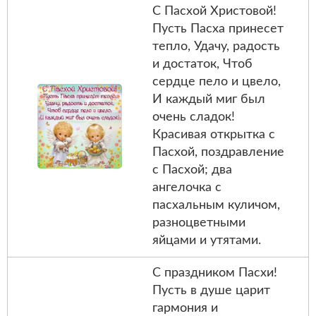
С Пасхой Христовой!
Пусть Пасха принесет
тепло, Удачу, радость
и достаток, Чтоб
сердце пело и цвело,
И каждый миг был
очень сладок!
Красивая открытка с
Пасхой, поздравление
с Пасхой; два
ангелочка с
пасхальным куличом,
разноцветными
яйцами и утятами.
С праздником Пасхи!
Пусть в душе царит
гармония и