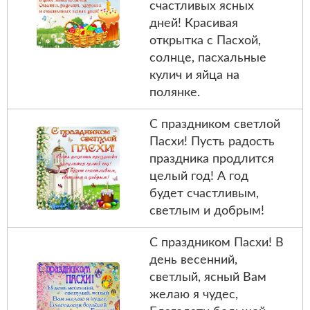
счастливых ясных
дней! Красивая
открытка с Пасхой,
солнце, пасхальные
кулич и яйца на
полянке.
С праздником светлой
Пасхи! Пусть радость
праздника продлится
целый год! А год
будет счастливым,
светлым и добрым!
С праздником Пасхи! В
день весенний,
светлый, ясный Вам
желаю я чудес,