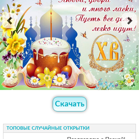
Скачать
ТОПОВЫЕ СЛУЧАЙНЫЕ ОТКРЫТКИ