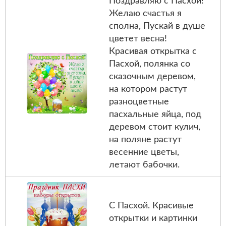
Поздравляю с Пасхой!
Желаю счастья я
сполна, Пускай в душе
цветет весна!
Красивая открытка с
Пасхой, полянка со
сказочным деревом,
на котором растут
разноцветные
пасхальные яйца, под
деревом стоит кулич,
на поляне растут
весенние цветы,
летают бабочки.
С Пасхой. Красивые
открытки и картинки