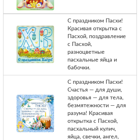
С праздником Пасхи!
Красивая открытка с
Пасхой, поздравление
с Пасхой,
разноцветные
пасхальные яйца и
бабочки.
С праздником Пасхи!
Счастья — для души,
здоровья — для тела,
безмятежности — для
разума! Красивая
открытка с Пасхой,
пасхальный кулич,
яйца, свечки, ангел,