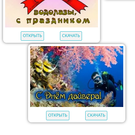
ОТКРЫТЬ
СКАЧАТЬ
ОТКРЫТЬ
СКАЧАТЬ