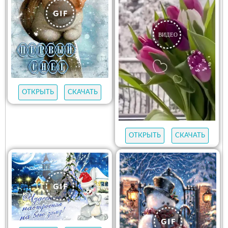
ОТКРЫТЬ
СКАЧАТЬ
ОТКРЫТЬ
СКАЧАТЬ