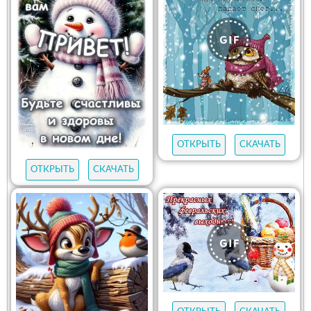
ОТКРЫТЬ
СКАЧАТЬ
ОТКРЫТЬ
СКАЧАТЬ