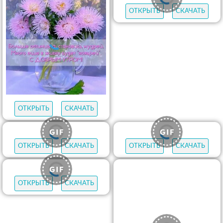
ОТКРЫТЬ
СКАЧАТЬ
ОТКРЫТЬ
СКАЧАТЬ