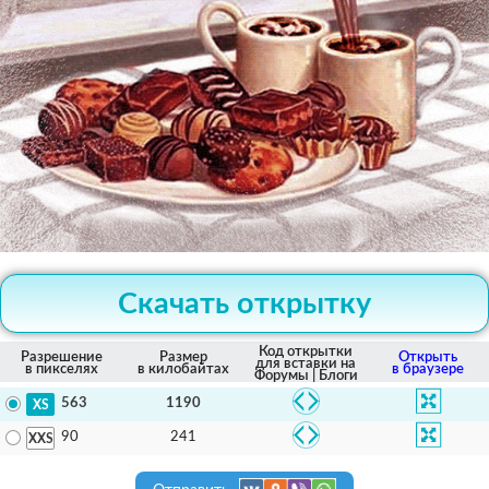
Скачать открытку
Код открытки
Разрешение
Размер
Открыть
для вставки на
в пикселях
в килобайтах
в браузере
Форумы | Блоги
1190
563
241
90