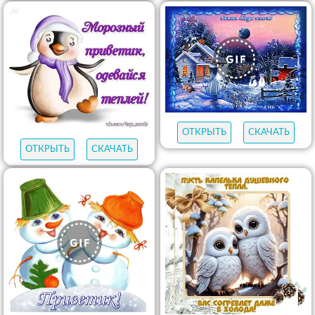
ОТКРЫТЬ
СКАЧАТЬ
ОТКРЫТЬ
СКАЧАТЬ