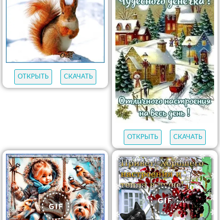
ОТКРЫТЬ
СКАЧАТЬ
ОТКРЫТЬ
СКАЧАТЬ