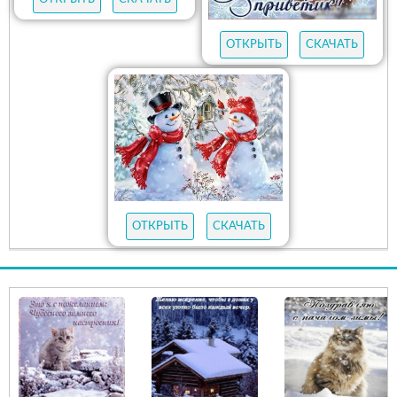
ОТКРЫТЬ
СКАЧАТЬ
ОТКРЫТЬ
СКАЧАТЬ