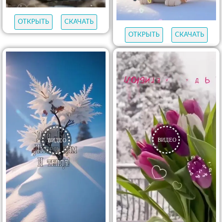
ОТКРЫТЬ
СКАЧАТЬ
ОТКРЫТЬ
СКАЧАТЬ