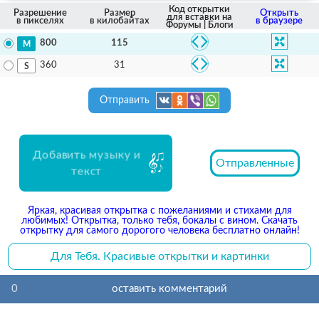
Код открытки
Разрешение
Размер
Открыть
для вставки на
в пикселях
в килобайтах
в браузере
Форумы | Блоги
115
800
31
360
Отправить
Добавить музыку и
Отправленные
текст
Яркая, красивая открытка с пожеланиями и стихами для
любимых! Открытка, только тебя, бокалы с вином. Скачать
открытку для самого дорогого человека бесплатно онлайн!
Для Тебя. Красивые открытки и картинки
0
оставить комментарий