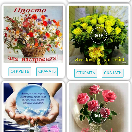
ОТКРЫТЬ
СКАЧАТЬ
ОТКРЫТЬ
СКАЧАТЬ