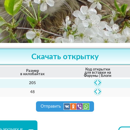
Скачать открытку
Код открытки
Размер
для вставки на
в килобайтах
Форумы | Блоги
205
48
Отправить
ь музыку и