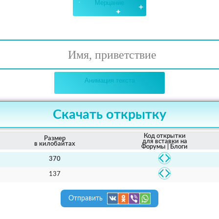
Мерцание
Имя, приветствие
Анимация текста
Скачать открытку
Код открытки
Размер
для вставки на
в килобайтах
Форумы | Блоги
370
137
Отправить