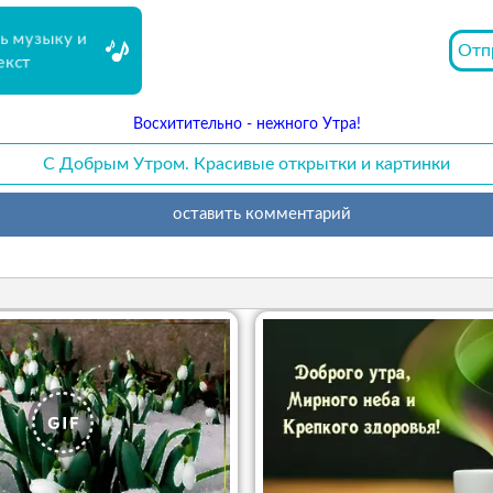
ь музыку и
Отп
екст
Восхитительно - нежного Утра!
С Добрым Утром. Красивые открытки и картинки
оставить комментарий