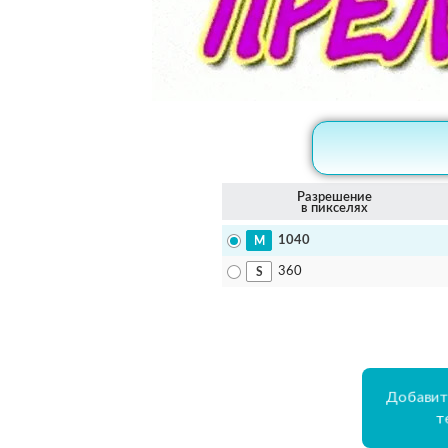
Разрешение
в пикселях
1040
360
Добавит
т