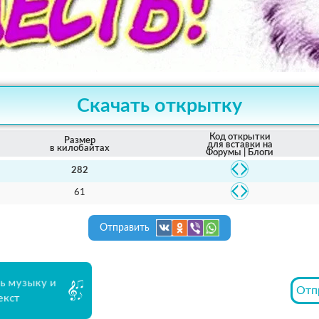
Скачать открытку
Код открытки
Размер
для вставки на
в килобайтах
Форумы | Блоги
282
61
Отправить
ь музыку и
Отп
екст