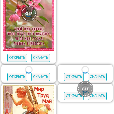
ОТКРЫТЬ
СКАЧАТЬ
ОТКРЫТЬ
СКАЧАТЬ