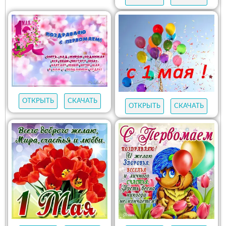
ОТКРЫТЬ
СКАЧАТЬ
ОТКРЫТЬ
СКАЧАТЬ