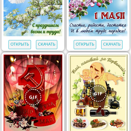
ОТКРЫТЬ
СКАЧАТЬ
ОТКРЫТЬ
СКАЧАТЬ