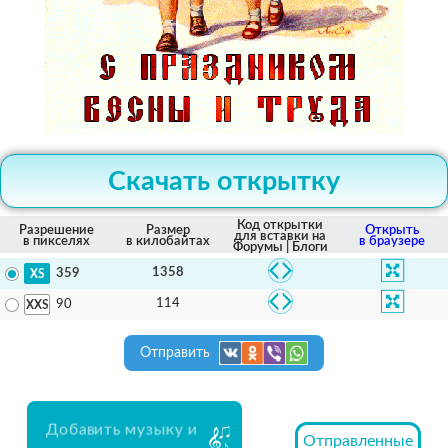
Скачать открытку
Код открытки
Разрешение
Размер
Открыть
для вставки на
в пикселях
в килобайтах
в браузере
Форумы | Блоги
1358
359
114
90
Отправить
Добавить музыку и
Отправленные