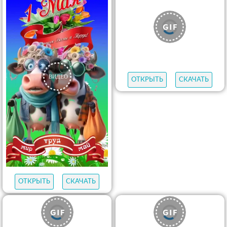
ОТКРЫТЬ
СКАЧАТЬ
ОТКРЫТЬ
СКАЧАТЬ