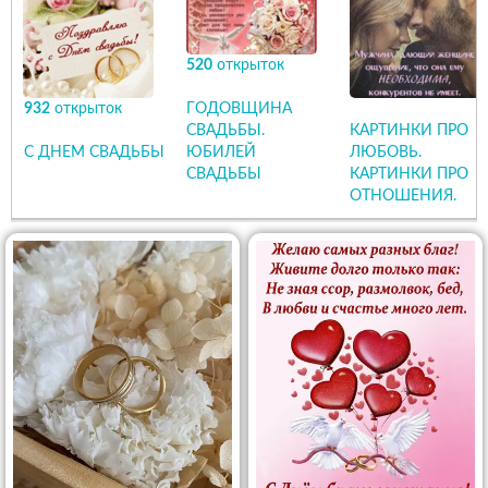
520
открыток
932
открыток
ГОДОВЩИНА
СВАДЬБЫ.
КАРТИНКИ ПРО
С ДНЕМ СВАДЬБЫ
ЮБИЛЕЙ
ЛЮБОВЬ.
СВАДЬБЫ
КАРТИНКИ ПРО
ОТНОШЕНИЯ.