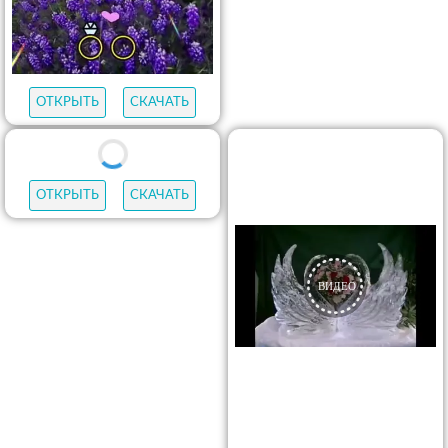
ОТКРЫТЬ
СКАЧАТЬ
ОТКРЫТЬ
СКАЧАТЬ