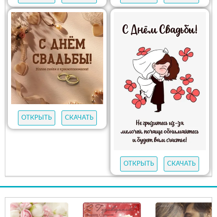
ОТКРЫТЬ
СКАЧАТЬ
ОТКРЫТЬ
СКАЧАТЬ