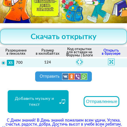
Скачать открытку
Код открытки
Разрешение
Размер
Открыть
для вставки на
в пикселях
в килобайтах
в браузере
Форумы | Блоги
124
700
Отправить
Добавить музыку и
Отправленные
текст
С Днем знаний! В День знаний пожелаем всем удачи, Успеха,
счастья, радости, добра, Достичь высот в учебе всем ребятам,