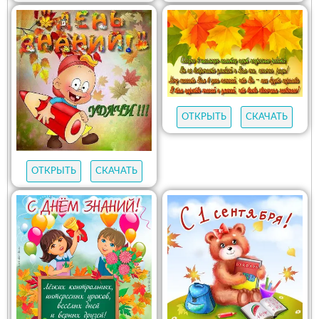
ОТКРЫТЬ
СКАЧАТЬ
ОТКРЫТЬ
СКАЧАТЬ