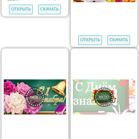
ОТКРЫТЬ
СКАЧАТЬ
ОТКРЫТЬ
СКАЧАТЬ