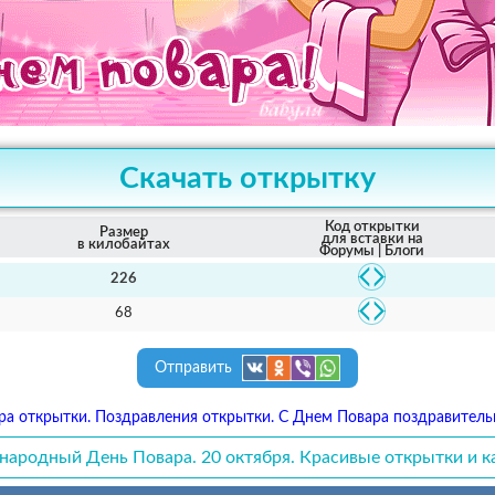
Скачать открытку
Код открытки
Размер
для вставки на
в килобайтах
Форумы | Блоги
226
68
Отправить
а открытки. Поздравления открытки. С Днем Повара поздравитель
ародный День Повара. 20 октября. Красивые открытки и к