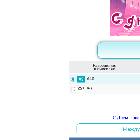
Разрешение
в пикселях
640
90
С Днем Повар
Междун