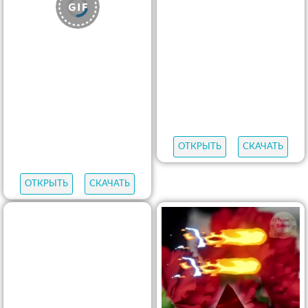
ОТКРЫТЬ
СКАЧАТЬ
ОТКРЫТЬ
СКАЧАТЬ