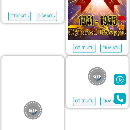
ОТКРЫТЬ
СКАЧАТЬ
ОТКРЫТЬ
СКАЧАТЬ