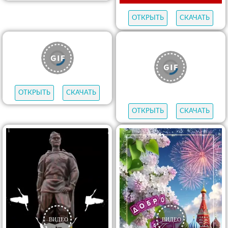
ОТКРЫТЬ
СКАЧАТЬ
ОТКРЫТЬ
СКАЧАТЬ