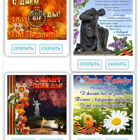
ОТКРЫТЬ
СКАЧАТЬ
ОТКРЫТЬ
СКАЧАТЬ