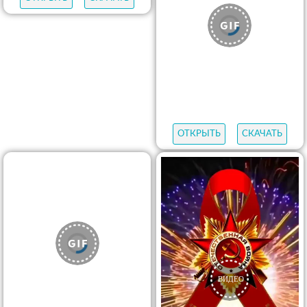
ОТКРЫТЬ
СКАЧАТЬ
ОТКРЫТЬ
СКАЧАТЬ