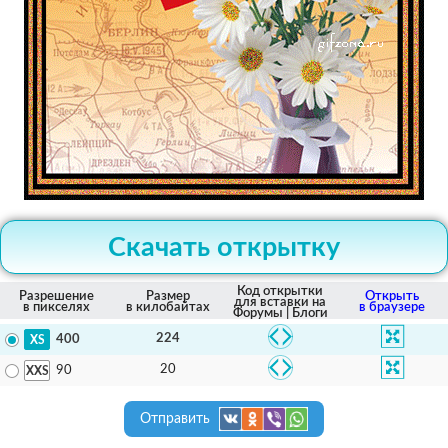
Скачать открытку
Код открытки
Разрешение
Размер
Открыть
для вставки на
в пикселях
в килобайтах
в браузере
Форумы | Блоги
224
400
20
90
Отправить