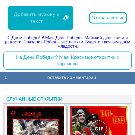
Добавить музыку и
Отправленные
текст
С Днем Победы! 9 Мая. День Победы. Майский день света и
радости, Праздник Победы, час памяти. Будет он вечным днем
младости.
На День Победы 9 Мая. Красивые открытки и
картинки
0
оставить комментарий
СЛУЧАЙНЫЕ ОТКРЫТКИ