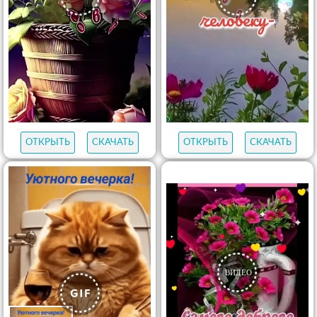
ОТКРЫТЬ
СКАЧАТЬ
ОТКРЫТЬ
СКАЧАТЬ