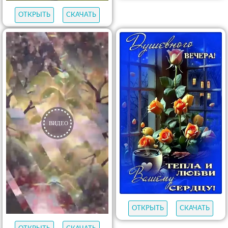
ОТКРЫТЬ
СКАЧАТЬ
ОТКРЫТЬ
СКАЧАТЬ