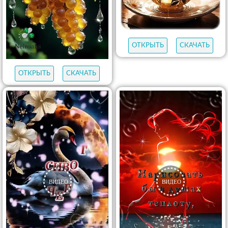
ОТКРЫТЬ
СКАЧАТЬ
ОТКРЫТЬ
СКАЧАТЬ