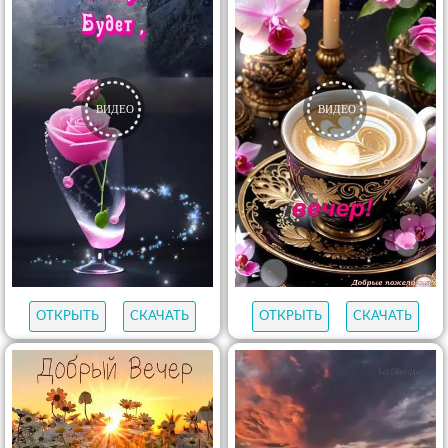
ОТКРЫТЬ
СКАЧАТЬ
ОТКРЫТЬ
СКАЧАТЬ