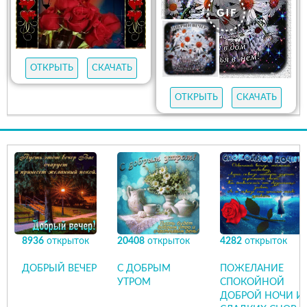
ОТКРЫТЬ
СКАЧАТЬ
ОТКРЫТЬ
СКАЧАТЬ
8936
открыток
20408
открыток
4282
открыток
ДОБРЫЙ ВЕЧЕР
С ДОБРЫМ
ПОЖЕЛАНИЕ
УТРОМ
СПОКОЙНОЙ
ДОБРОЙ НОЧИ И