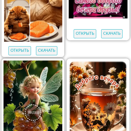
ОТКРЫТЬ
СКАЧАТЬ
ОТКРЫТЬ
СКАЧАТЬ