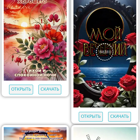
ОТКРЫТЬ
СКАЧАТЬ
ОТКРЫТЬ
СКАЧАТЬ