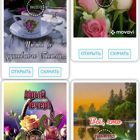
ОТКРЫТЬ
СКАЧАТЬ
ОТКРЫТЬ
СКАЧАТЬ