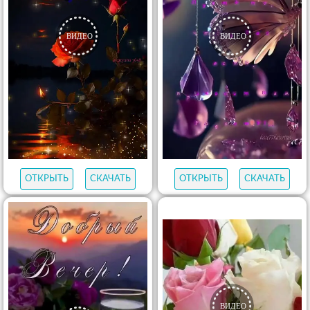
ОТКРЫТЬ
СКАЧАТЬ
ОТКРЫТЬ
СКАЧАТЬ