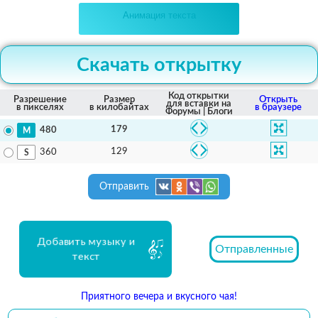
Анимация текста
Скачать открытку
Код открытки
Разрешение
Размер
Открыть
для вставки на
в пикселях
в килобайтах
в браузере
Форумы | Блоги
179
480
129
360
Отправить
Добавить музыку и
Отправленные
текст
Приятного вечера и вкусного чая!