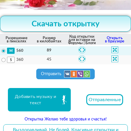
Скачать открытку
Код открытки
Разрешение
Размер
Открыть
для вставки на
в пикселях
в килобайтах
в браузере
Форумы | Блоги
89
560
45
360
Отправить
Добавить музыку и
Отправленные
текст
Открытка Желаю тебе здоровья и счастья!
Выздоравливай. Не болей. Красивые открытки и