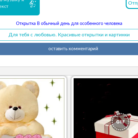
Отп
екст
Открытка В обычный день для особенного человека
Для тебя с любовью. Красивые открытки и картинки
оставить комментарий