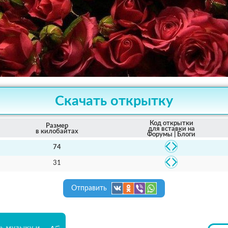
Скачать открытку
Код открытки
Размер
для вставки на
в килобайтах
Форумы | Блоги
74
31
Отправить
ь музыку и