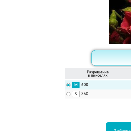
Разрешение
в пикселях
600
360
Добавит