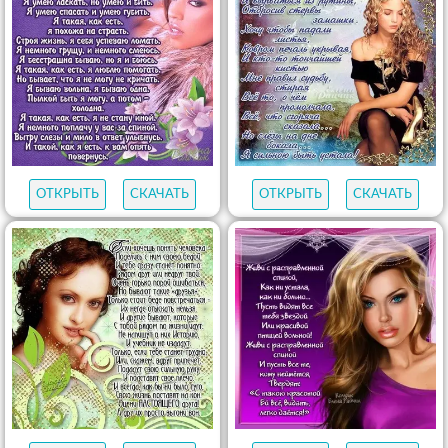
ОТКРЫТЬ
СКАЧАТЬ
ОТКРЫТЬ
СКАЧАТЬ