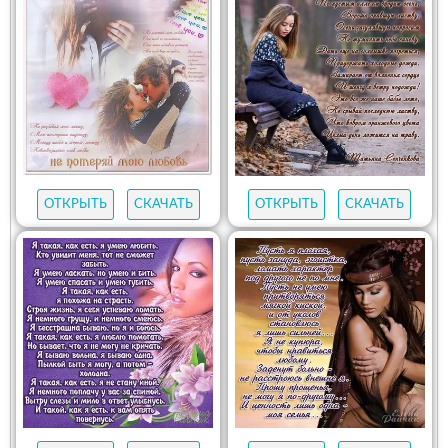
ОТКРЫТЬ
СКАЧАТЬ
ОТКРЫТЬ
СКАЧАТЬ