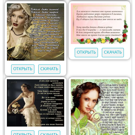
ОТКРЫТЬ
СКАЧАТЬ
ОТКРЫТЬ
СКАЧАТЬ