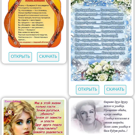
ОТКРЫТЬ
СКАЧАТЬ
ОТКРЫТЬ
СКАЧАТЬ