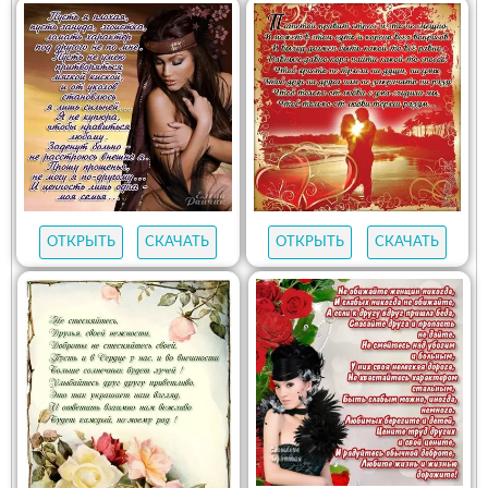
ОТКРЫТЬ
СКАЧАТЬ
ОТКРЫТЬ
СКАЧАТЬ