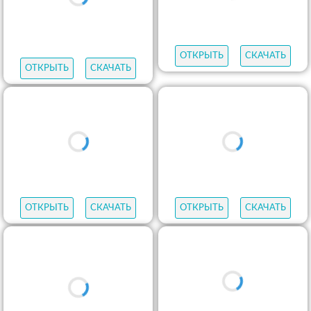
ОТКРЫТЬ
СКАЧАТЬ
ОТКРЫТЬ
СКАЧАТЬ