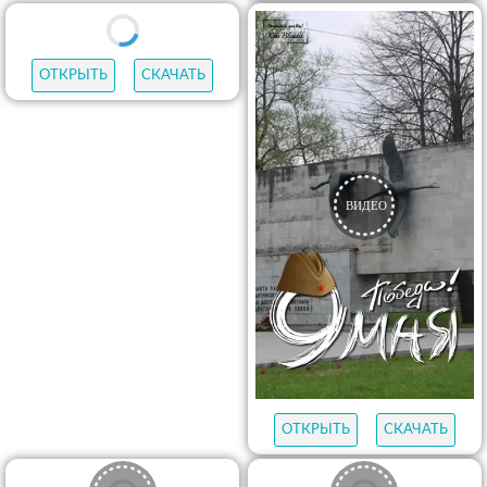
ОТКРЫТЬ
СКАЧАТЬ
ОТКРЫТЬ
СКАЧАТЬ