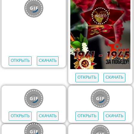
ОТКРЫТЬ
СКАЧАТЬ
ОТКРЫТЬ
СКАЧАТЬ