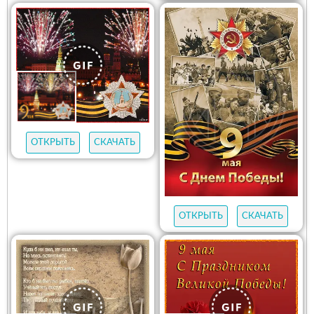
ОТКРЫТЬ
СКАЧАТЬ
ОТКРЫТЬ
СКАЧАТЬ