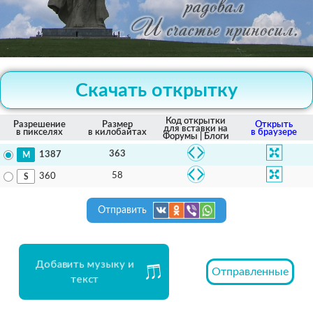
Скачать открытку
Код открытки
Разрешение
Размер
Открыть
для вставки на
в пикселях
в килобайтах
в браузере
Форумы | Блоги
363
1387
58
360
Отправить
Добавить музыку и
Отправленные
текст