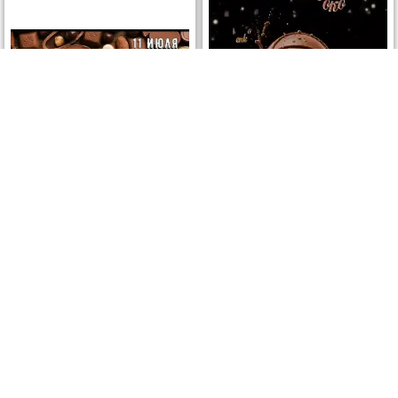
ОТКРЫТЬ
СКАЧАТЬ
ОТКРЫТЬ
СКАЧАТЬ