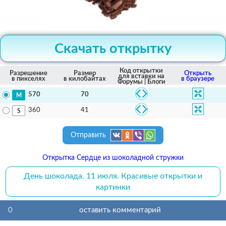
Скачать открытку
Код открытки
Разрешение
Размер
Открыть
для вставки на
в пикселях
в килобайтах
в браузере
Форумы | Блоги
70
570
41
360
Отправить
Открытка Сердце из шоколадной стружки
День шоколада. 11 июля. Красивые открытки и
картинки
0
оставить комментарий