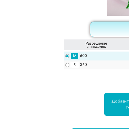
Разрешение
в пикселях
600
360
Добавит
т