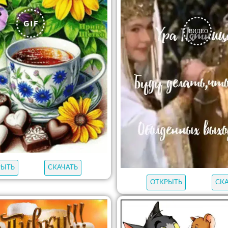
РЫТЬ
СКАЧАТЬ
ОТКРЫТЬ
СК