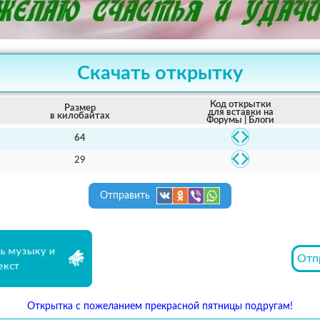
Скачать открытку
Код открытки
Размер
для вставки на
в килобайтах
Форумы | Блоги
64
29
Отправить
ь музыку и
Отп
екст
Открытка с пожеланием прекрасной пятницы подругам!