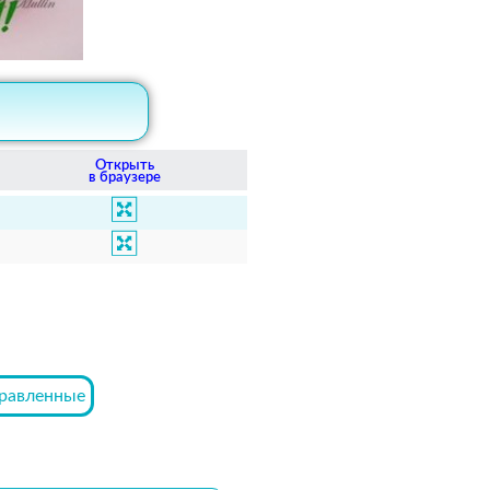
Открыть
в браузере
равленные