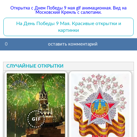
Открытка с Днем Победы 9 мая gif анимационная. Вид на
Московский Кремль с салютами.
На День Победы 9 Мая. Красивые открытки и
картинки
0
оставить комментарий
СЛУЧАЙНЫЕ ОТКРЫТКИ