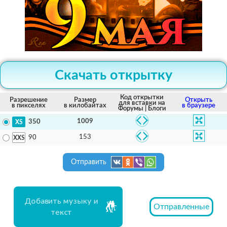
Скачать открытку
Код открытки
Разрешение
Размер
Открыть
для вставки на
в пикселях
в килобайтах
в браузере
Форумы | Блоги
1009
350
153
90
Отправить
Добавить музыку и
Отправленные
текст