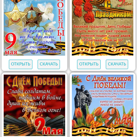
ОТКРЫТЬ
СКАЧАТЬ
ОТКРЫТЬ
СКАЧАТЬ