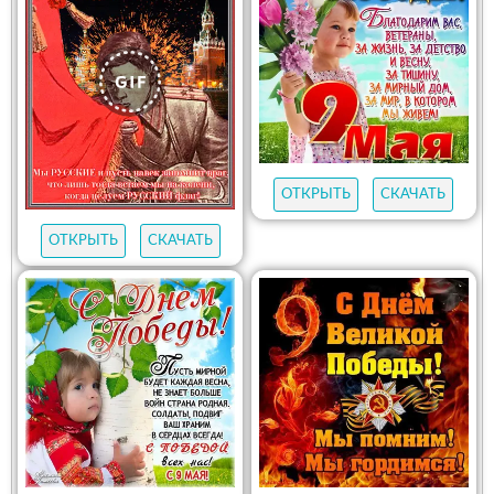
ОТКРЫТЬ
СКАЧАТЬ
ОТКРЫТЬ
СКАЧАТЬ