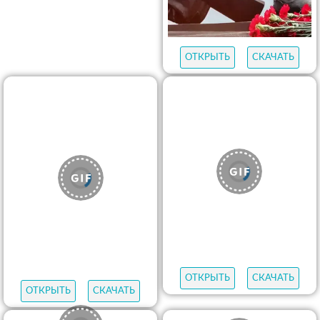
ОТКРЫТЬ
СКАЧАТЬ
ОТКРЫТЬ
СКАЧАТЬ