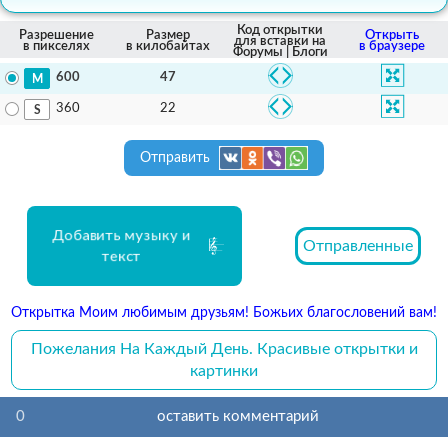
Код открытки
Разрешение
Размер
Открыть
для вставки на
в пикселях
в килобайтах
в браузере
Форумы | Блоги
47
600
22
360
Отправить
Добавить музыку и
Отправленные
текст
Открытка Моим любимым друзьям! Божьих благословений вам!
Пожелания На Каждый День. Красивые открытки и
картинки
0
оставить комментарий