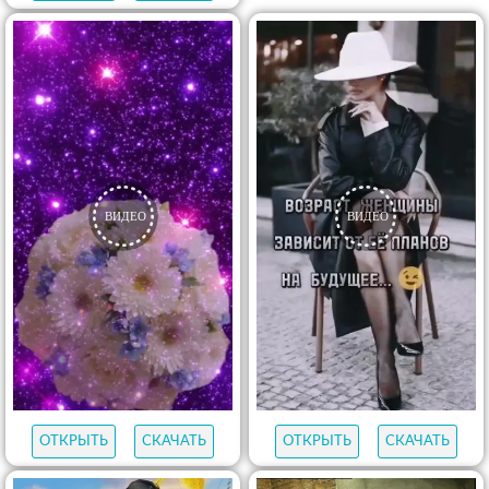
ОТКРЫТЬ
СКАЧАТЬ
ОТКРЫТЬ
СКАЧАТЬ