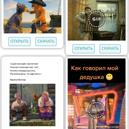
ОТКРЫТЬ
СКАЧАТЬ
ОТКРЫТЬ
СКАЧАТЬ