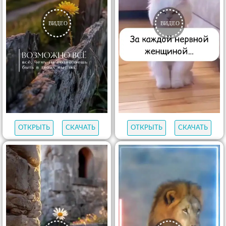
ОТКРЫТЬ
СКАЧАТЬ
ОТКРЫТЬ
СКАЧАТЬ