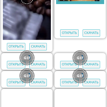
ОТКРЫТЬ
СКАЧАТЬ
ОТКРЫТЬ
СКАЧАТЬ