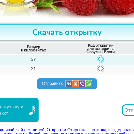
Скачать открытку
Код открытки
Размер
для вставки на
в килобайтах
Форумы | Блоги
57
21
Отправить
ь музыку и
Отп
екст
авливай, чай с малиной. Открытки Открытка, картинка, выздоравлив