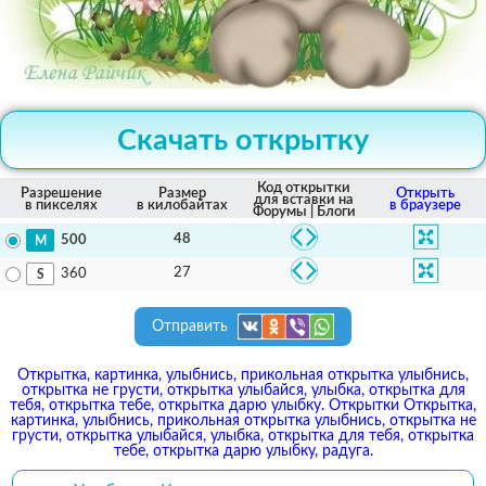
Скачать открытку
Код открытки
Разрешение
Размер
Открыть
для вставки на
в пикселях
в килобайтах
в браузере
Форумы | Блоги
48
500
27
360
Отправить
Открытка, картинка, улыбнись, прикольная открытка улыбнись,
открытка не грусти, открытка улыбайся, улыбка, открытка для
тебя, открытка тебе, открытка дарю улыбку. Открытки Открытка,
картинка, улыбнись, прикольная открытка улыбнись, открытка не
грусти, открытка улыбайся, улыбка, открытка для тебя, открытка
тебе, открытка дарю улыбку, радуга.