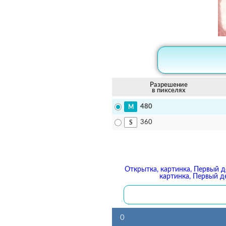
Разрешение
в пикселях
480
360
Открытка, картинка, Первый де
картинка, Первый де
0