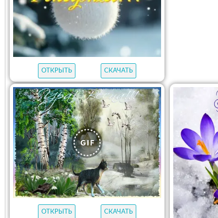
ОТКРЫТЬ
СКАЧАТЬ
ОТКРЫТЬ
СКАЧАТЬ