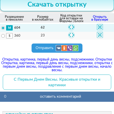
Скачать открытку
Код открытки
Разрешение
Размер
Открыть
для вставки на
в пикселях
в килобайтах
в браузере
Форумы | Блоги
62
604
23
360
Отправить
Открытка, картинка, первый день весны, подснежники. Открытки
Открытка, картинка, первый день весны, подснежники, открытка с
первым днем весны, поздравление с первым днем весны, начало
весны.
С Первым Днем Весны. Красивые открытки и
картинки
0
оставить комментарий