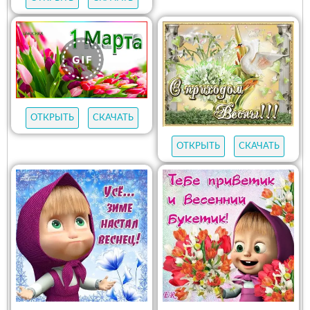
ОТКРЫТЬ
СКАЧАТЬ
ОТКРЫТЬ
СКАЧАТЬ