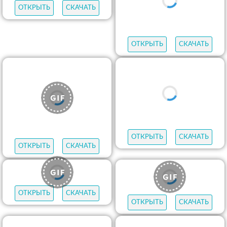
ОТКРЫТЬ
СКАЧАТЬ
ОТКРЫТЬ
СКАЧАТЬ