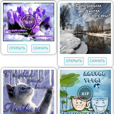
ОТКРЫТЬ
СКАЧАТЬ
ОТКРЫТЬ
СКАЧАТЬ