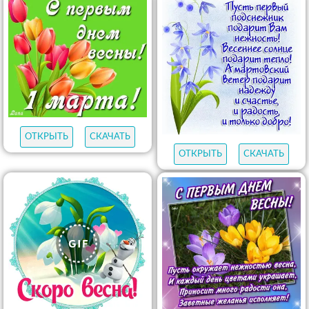
ОТКРЫТЬ
СКАЧАТЬ
ОТКРЫТЬ
СКАЧАТЬ