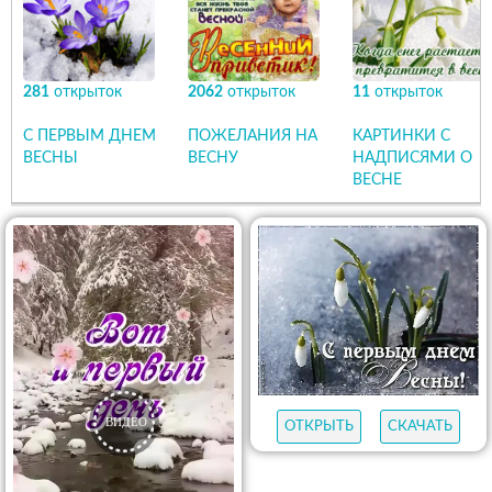
281
открыток
2062
открыток
11
открыток
С ПЕРВЫМ ДНЕМ
ПОЖЕЛАНИЯ НА
КАРТИНКИ С
ВЕСНЫ
ВЕСНУ
НАДПИСЯМИ О
ВЕСНЕ
ОТКРЫТЬ
СКАЧАТЬ