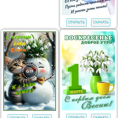
ОТКРЫТЬ
СКАЧАТЬ
ОТКРЫТЬ
СКАЧАТЬ