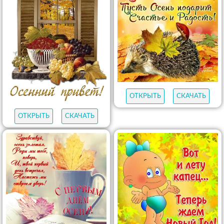
ОТКРЫТЬ
СКАЧАТЬ
ОТКРЫТЬ
СКАЧАТЬ