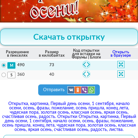
Скачать открытку
Код открытки
Разрешение
Размер
Открыть
для вставки на
в пикселях
в килобайтах
в браузере
Форумы | Блоги
73
490
40
360
Отправить
Открытка, картинка, Первый день осени, 1 сентября, начало
осени, осень, фразы, пожелание, осень пришла, конец лета,
чудесная пора, золотая осень, классная осень, яркая осень,
счастливая осень, радость. Открытки Открытка, картинка, Первый
день осени, 1 сентября, начало осени, осень, фразы, пожелание,
осень пришла, конец лета, чудесная пора, золотая осень, классная
осень, яркая осень, счастливая осень, радость, листва.