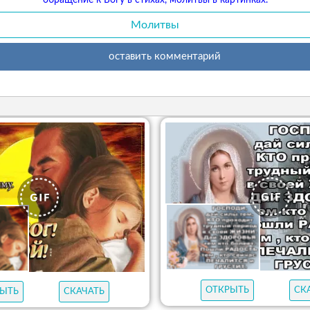
обращение к Богу в стихах, молитвы в картинках.
Молитвы
оставить комментарий
ОТКРЫТЬ
СК
ЫТЬ
СКАЧАТЬ