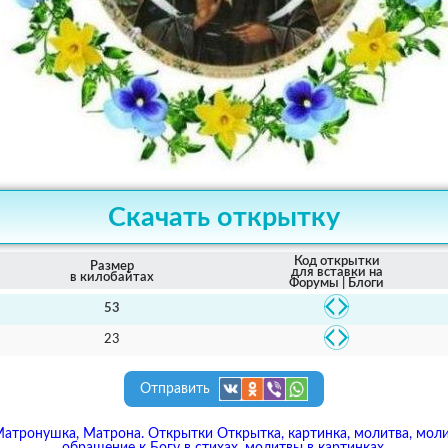
Скачать открытку
Код открытки
Размер
для вставки на
в килобайтах
Форумы | Блоги
53
23
Отправить
Матронушка, Матрона. Открытки Открытка, картинка, молитва, молит