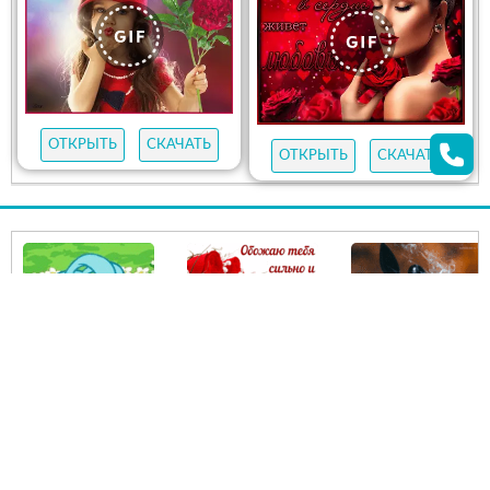
ОТКРЫТЬ
СКАЧАТЬ
ОТКРЫТЬ
СКАЧАТЬ
162
открыток
650
открыток
1620
открыток
КАРТИНКИ С
ФРАЗЫ О ЛЮБВИ
ЛЮБЛЮ И
НАДПИСЯМИ ПРО
ОБОЖАЮ
ТАЙНЫЕ
ЖЕЛАНИЯ