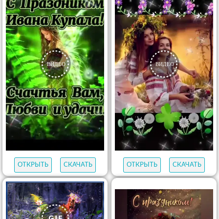
ОТКРЫТЬ
СКАЧАТЬ
ОТКРЫТЬ
СКАЧАТЬ