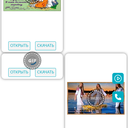
ОТКРЫТЬ
СКАЧАТЬ
ОТКРЫТЬ
СКАЧАТЬ