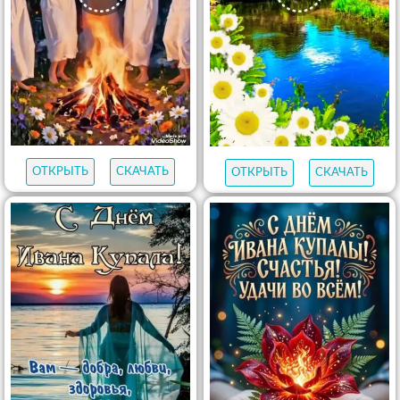
ОТКРЫТЬ
СКАЧАТЬ
ОТКРЫТЬ
СКАЧАТЬ