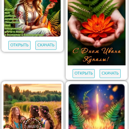
ОТКРЫТЬ
СКАЧАТЬ
ОТКРЫТЬ
СКАЧАТЬ