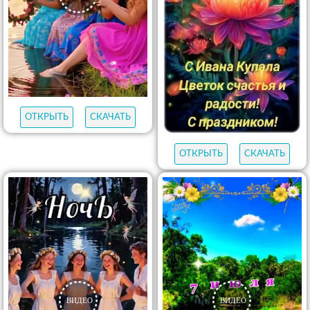
ОТКРЫТЬ
СКАЧАТЬ
ОТКРЫТЬ
СКАЧАТЬ