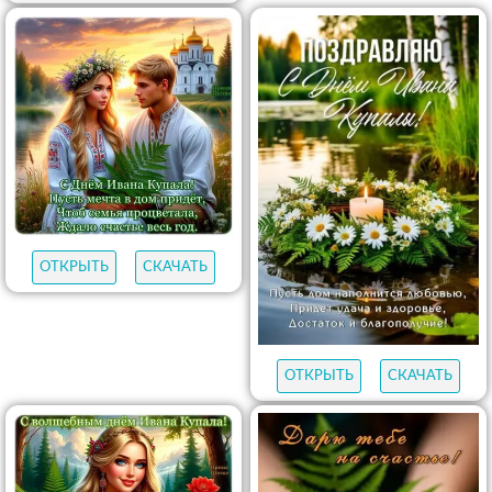
ОТКРЫТЬ
СКАЧАТЬ
ОТКРЫТЬ
СКАЧАТЬ