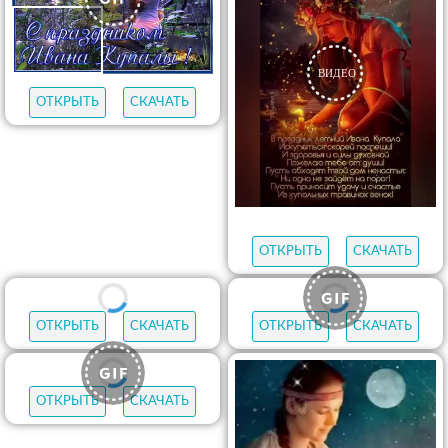
ОТКРЫТЬ
СКАЧАТЬ
ОТКРЫТЬ
СКАЧАТЬ