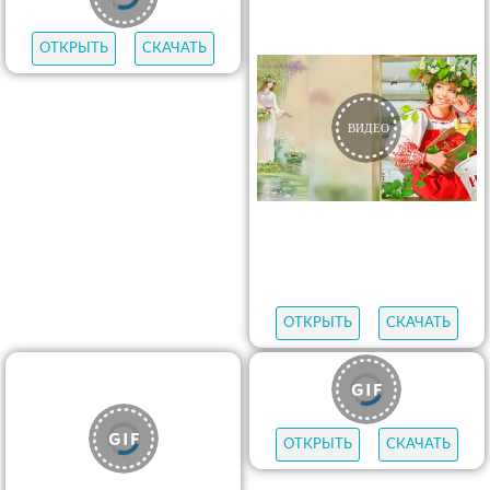
ОТКРЫТЬ
СКАЧАТЬ
ОТКРЫТЬ
СКАЧАТЬ