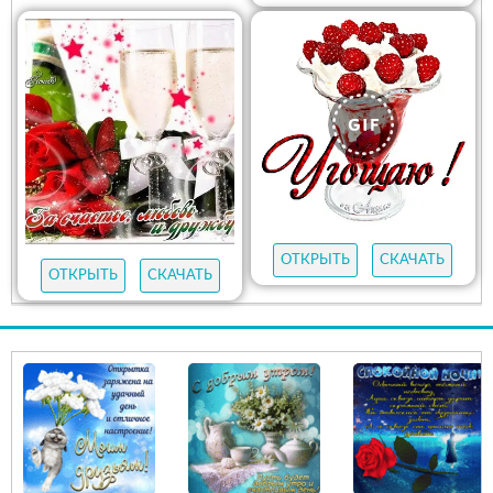
ОТКРЫТЬ
СКАЧАТЬ
ОТКРЫТЬ
СКАЧАТЬ