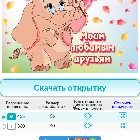
Скачать открытку
Код открытки
Разрешение
Размер
Открыть
для вставки на
в пикселях
в килобайтах
в браузере
Форумы | Блоги
56
435
40
360