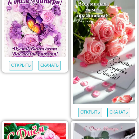
ОТКРЫТЬ
СКАЧАТЬ
ОТКРЫТЬ
СКАЧАТЬ