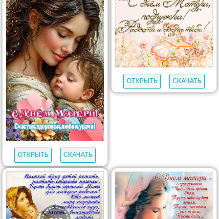
ОТКРЫТЬ
СКАЧАТЬ
ОТКРЫТЬ
СКАЧАТЬ