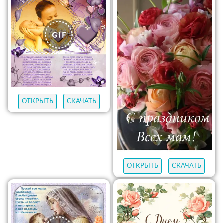
ОТКРЫТЬ
СКАЧАТЬ
ОТКРЫТЬ
СКАЧАТЬ