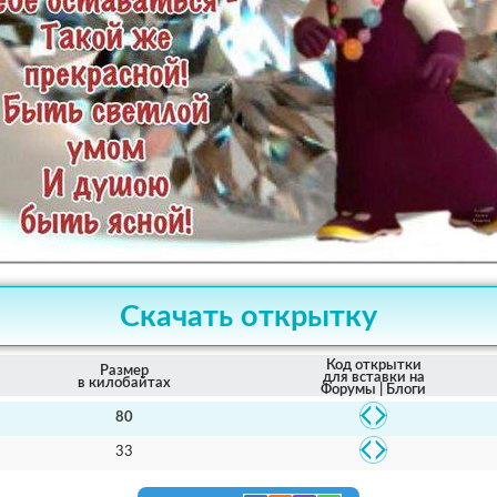
Скачать открытку
Код открытки
Размер
для вставки на
в килобайтах
Форумы | Блоги
80
33