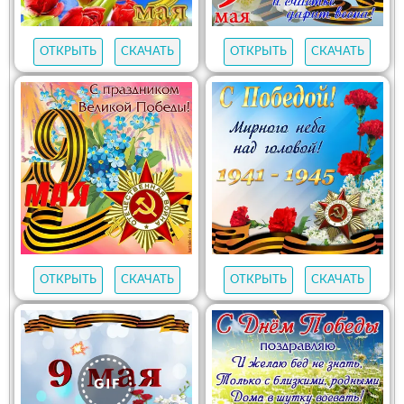
ОТКРЫТЬ
СКАЧАТЬ
ОТКРЫТЬ
СКАЧАТЬ
ОТКРЫТЬ
СКАЧАТЬ
ОТКРЫТЬ
СКАЧАТЬ