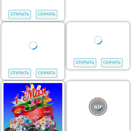
ОТКРЫТЬ
СКАЧАТЬ
ОТКРЫТЬ
СКАЧАТЬ