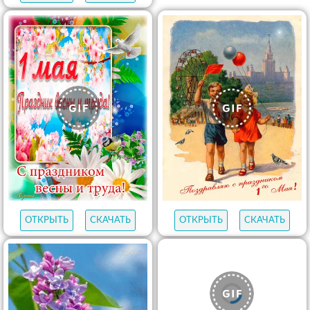
ОТКРЫТЬ
СКАЧАТЬ
ОТКРЫТЬ
СКАЧАТЬ