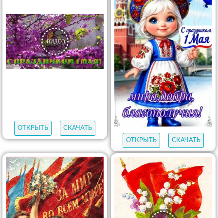
ОТКРЫТЬ
СКАЧАТЬ
ОТКРЫТЬ
СКАЧАТЬ