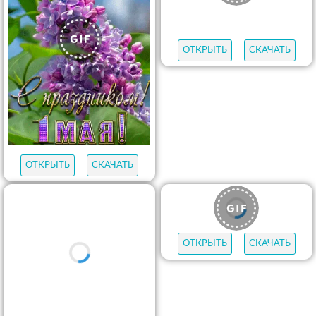
ОТКРЫТЬ
СКАЧАТЬ
ОТКРЫТЬ
СКАЧАТЬ