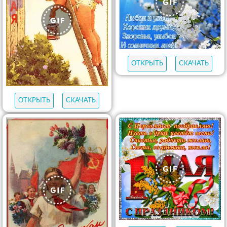
ОТКРЫТЬ
СКАЧАТЬ
ОТКРЫТЬ
СКАЧАТЬ