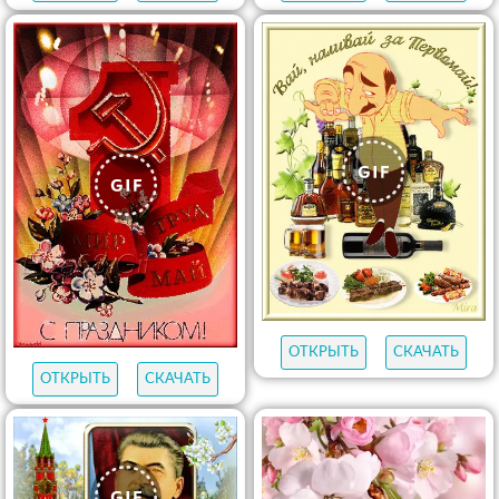
ОТКРЫТЬ
СКАЧАТЬ
ОТКРЫТЬ
СКАЧАТЬ