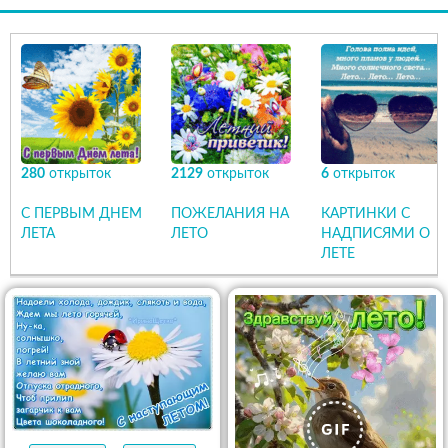
280
открыток
2129
открыток
6
открыток
С ПЕРВЫМ ДНЕМ
ПОЖЕЛАНИЯ НА
КАРТИНКИ С
ЛЕТА
ЛЕТО
НАДПИСЯМИ О
ЛЕТЕ