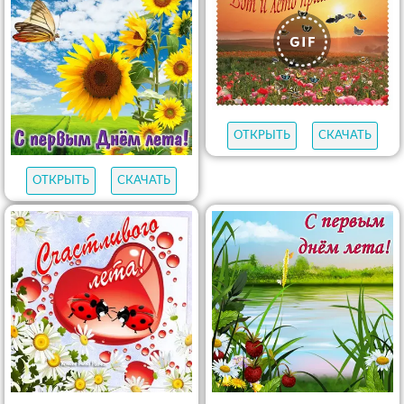
ОТКРЫТЬ
СКАЧАТЬ
ОТКРЫТЬ
СКАЧАТЬ