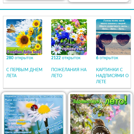
280
открыток
2122
открыток
6
открыток
С ПЕРВЫМ ДНЕМ
ПОЖЕЛАНИЯ НА
КАРТИНКИ С
ЛЕТА
ЛЕТО
НАДПИСЯМИ О
ЛЕТЕ