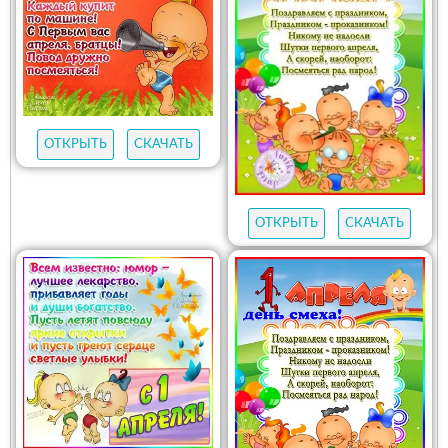
ОТКРЫТЬ
СКАЧАТЬ
ОТКРЫТЬ
СКАЧАТЬ