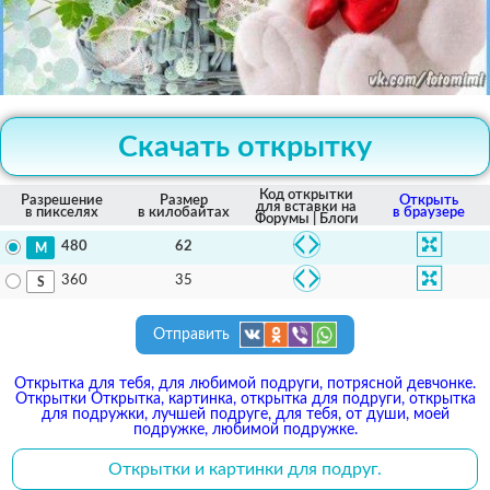
Скачать открытку
Код открытки
Разрешение
Размер
Открыть
для вставки на
в пикселях
в килобайтах
в браузере
Форумы | Блоги
62
480
35
360
Отправить
Открытка для тебя, для любимой подруги, потрясной девчонке.
Открытки Открытка, картинка, открытка для подруги, открытка
для подружки, лучшей подруге, для тебя, от души, моей
подружке, любимой подружке.
Открытки и картинки для подруг.