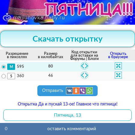
Скачать открытку
Код открытки
Разрешение
Размер
Открыть
для вставки на
в пикселях
в килобайтах
в браузере
Форумы | Блоги
80
595
46
360
Отправить
Открытка Да и пускай 13-ое! Главное что пятница!
Пятница, 13
0
оставить комментарий