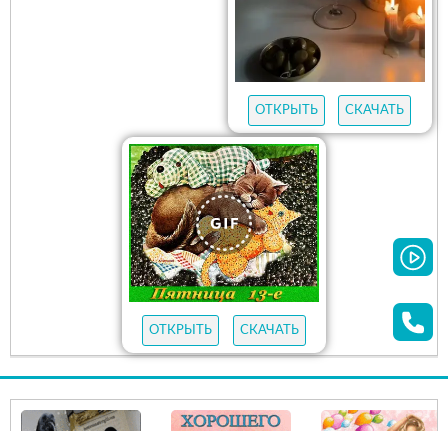
ОТКРЫТЬ
СКАЧАТЬ
ОТКРЫТЬ
СКАЧАТЬ