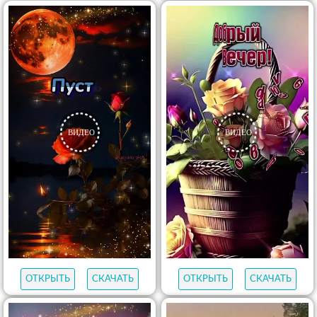
ОТКРЫТЬ
СКАЧАТЬ
ОТКРЫТЬ
СКАЧАТЬ