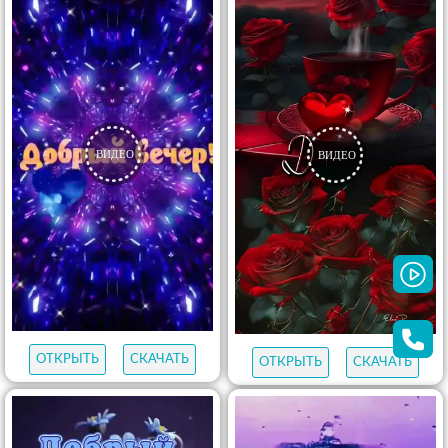
ОТКРЫТЬ
СКАЧАТЬ
ОТКРЫТЬ
СКАЧАТЬ