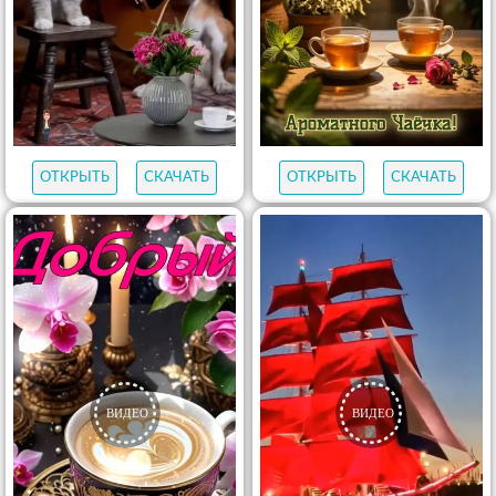
ОТКРЫТЬ
СКАЧАТЬ
ОТКРЫТЬ
СКАЧАТЬ