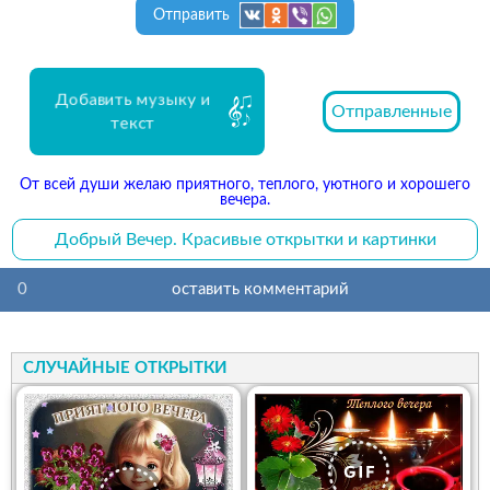
Отправить
Добавить музыку и
Отправленные
текст
От всей души желаю приятного, теплого, уютного и хорошего
вечера.
Добрый Вечер. Красивые открытки и картинки
0
оставить комментарий
СЛУЧАЙНЫЕ ОТКРЫТКИ