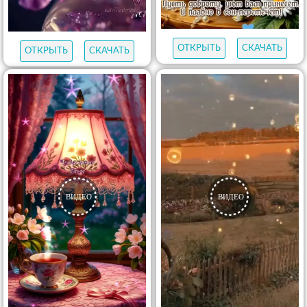
ОТКРЫТЬ
СКАЧАТЬ
ОТКРЫТЬ
СКАЧАТЬ