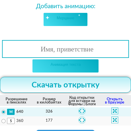
Добавить анимацию:
Мерцание
Имя, приветствие
Анимация текста
Скачать открытку
Код открытки
Разрешение
Размер
Открыть
для вставки на
в пикселях
в килобайтах
в браузере
Форумы | Блоги
326
640
177
360