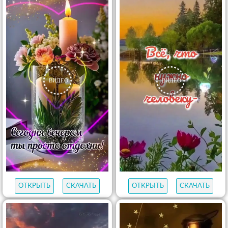
ОТКРЫТЬ
СКАЧАТЬ
ОТКРЫТЬ
СКАЧАТЬ