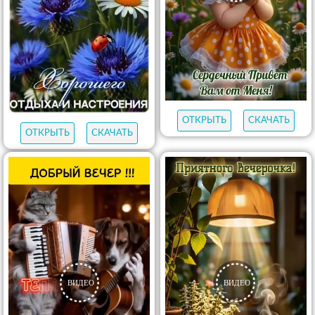
ОТКРЫТЬ
СКАЧАТЬ
ОТКРЫТЬ
СКАЧАТЬ