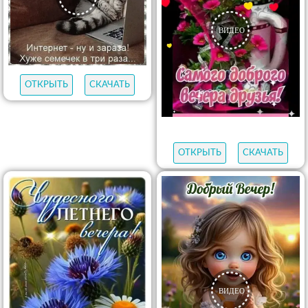
ОТКРЫТЬ
СКАЧАТЬ
ОТКРЫТЬ
СКАЧАТЬ