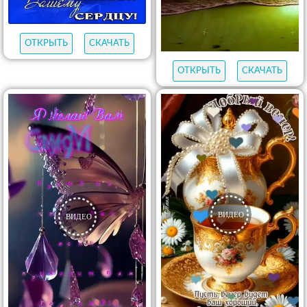
ОТКРЫТЬ
СКАЧАТЬ
ОТКРЫТЬ
СКАЧАТЬ