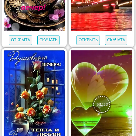
ОТКРЫТЬ
СКАЧАТЬ
ОТКРЫТЬ
СКАЧАТЬ