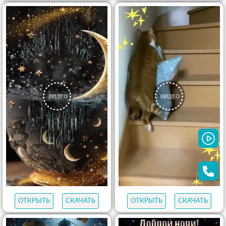
ОТКРЫТЬ
СКАЧАТЬ
ОТКРЫТЬ
СКАЧАТЬ