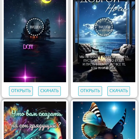
ОТКРЫТЬ
СКАЧАТЬ
ОТКРЫТЬ
СКАЧАТЬ