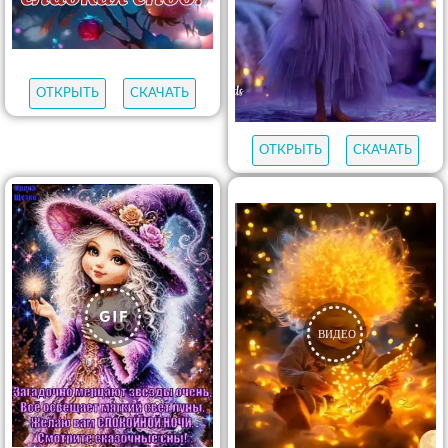
ОТКРЫТЬ
СКАЧАТЬ
ОТКРЫТЬ
СКАЧАТЬ