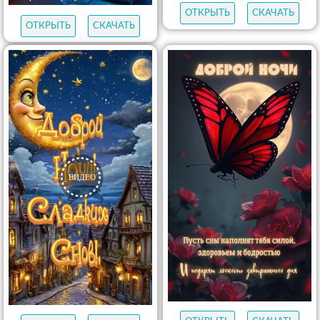
ОТКРЫТЬ
СКАЧАТЬ
ОТКРЫТЬ
СКАЧАТЬ