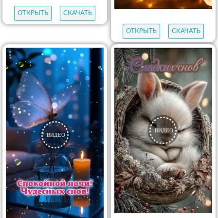
ОТКРЫТЬ
СКАЧАТЬ
ОТКРЫТЬ
СКАЧАТЬ