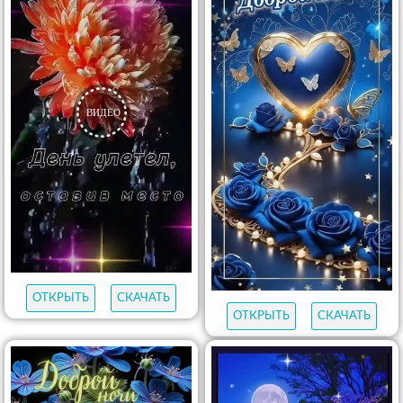
ОТКРЫТЬ
СКАЧАТЬ
ОТКРЫТЬ
СКАЧАТЬ