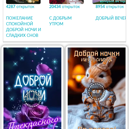
4287
открыток
20434
открыток
8954
открыток
ПОЖЕЛАНИЕ
С ДОБРЫМ
ДОБРЫЙ ВЕЧЕР
СПОКОЙНОЙ
УТРОМ
ДОБРОЙ НОЧИ И
СЛАДКИХ СНОВ