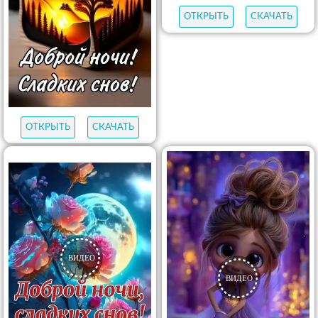
ОТКРЫТЬ
СКАЧАТЬ
ОТКРЫТЬ
СКАЧАТЬ