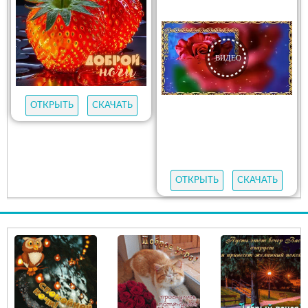
ОТКРЫТЬ
СКАЧАТЬ
ОТКРЫТЬ
СКАЧАТЬ