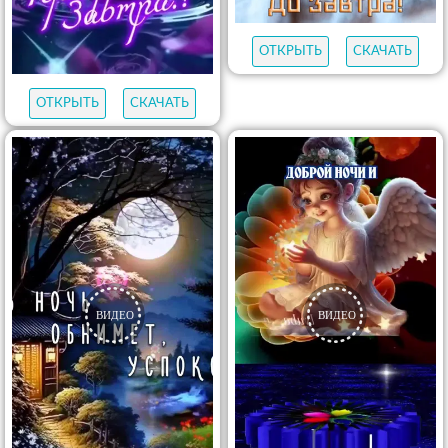
ОТКРЫТЬ
СКАЧАТЬ
ОТКРЫТЬ
СКАЧАТЬ