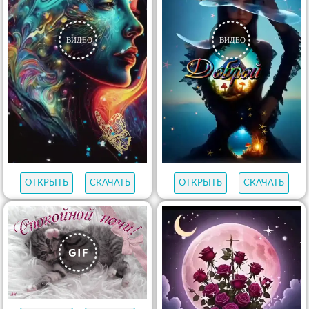
ОТКРЫТЬ
СКАЧАТЬ
ОТКРЫТЬ
СКАЧАТЬ