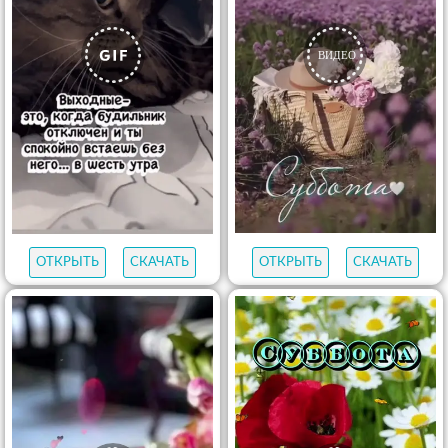
ОТКРЫТЬ
СКАЧАТЬ
ОТКРЫТЬ
СКАЧАТЬ