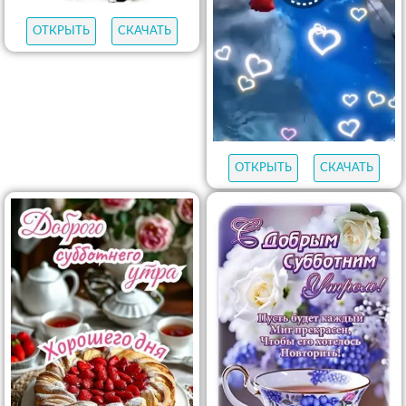
ОТКРЫТЬ
СКАЧАТЬ
ОТКРЫТЬ
СКАЧАТЬ