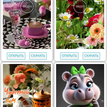
ОТКРЫТЬ
СКАЧАТЬ
ОТКРЫТЬ
СКАЧАТЬ