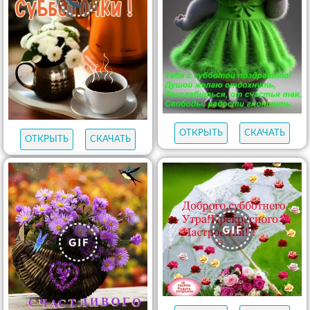
ОТКРЫТЬ
СКАЧАТЬ
ОТКРЫТЬ
СКАЧАТЬ