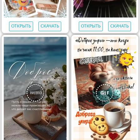
ОТКРЫТЬ
СКАЧАТЬ
ОТКРЫТЬ
СКАЧАТЬ