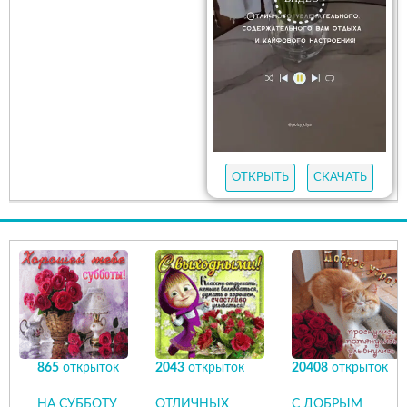
ОТКРЫТЬ
СКАЧАТЬ
865
открыток
2043
открыток
20408
открыток
НА СУББОТУ
ОТЛИЧНЫХ
С ДОБРЫМ