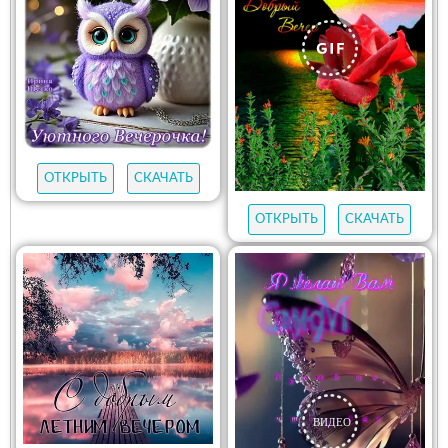
ОТКРЫТЬ
СКАЧАТЬ
ОТКРЫТЬ
СКАЧАТЬ