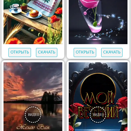
ОТКРЫТЬ
СКАЧАТЬ
ОТКРЫТЬ
СКАЧАТЬ