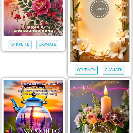
ОТКРЫТЬ
СКАЧАТЬ
ОТКРЫТЬ
СКАЧАТЬ