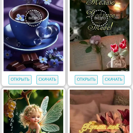
ОТКРЫТЬ
СКАЧАТЬ
ОТКРЫТЬ
СКАЧАТЬ