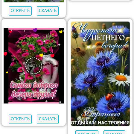
ОТКРЫТЬ
СКАЧАТЬ
ОТКРЫТЬ
СКАЧАТЬ