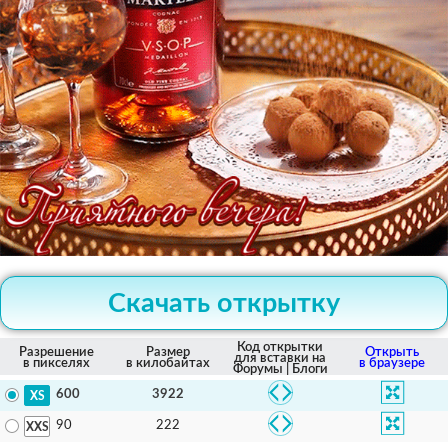
Скачать открытку
Код открытки
Разрешение
Размер
Открыть
для вставки на
в пикселях
в килобайтах
в браузере
Форумы | Блоги
3922
600
222
90