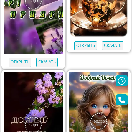
ОТКРЫТЬ
СКАЧАТЬ
ОТКРЫТЬ
СКАЧАТЬ