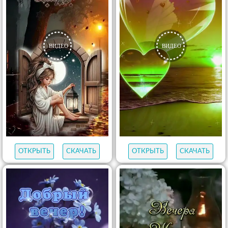
ОТКРЫТЬ
СКАЧАТЬ
ОТКРЫТЬ
СКАЧАТЬ