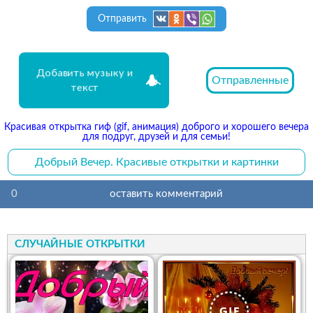
Отправить
Добавить музыку и
Отправленные
текст
Красивая открытка гиф (gif, анимация) доброго и хорошего вечера
для подруг, друзей и для семьи!
Добрый Вечер. Красивые открытки и картинки
0
оставить комментарий
СЛУЧАЙНЫЕ ОТКРЫТКИ