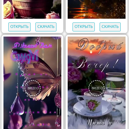
ОТКРЫТЬ
СКАЧАТЬ
ОТКРЫТЬ
СКАЧАТЬ