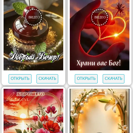
ОТКРЫТЬ
СКАЧАТЬ
ОТКРЫТЬ
СКАЧАТЬ