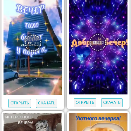
ОТКРЫТЬ
СКАЧАТЬ
ОТКРЫТЬ
СКАЧАТЬ