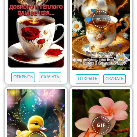
ОТКРЫТЬ
СКАЧАТЬ
ОТКРЫТЬ
СКАЧАТЬ