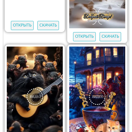
ОТКРЫТЬ
СКАЧАТЬ
ОТКРЫТЬ
СКАЧАТЬ