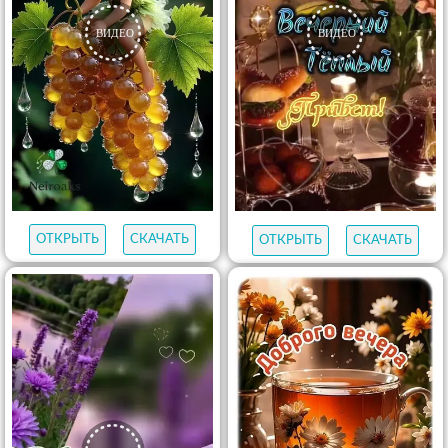
ОТКРЫТЬ
СКАЧАТЬ
ОТКРЫТЬ
СКАЧАТЬ