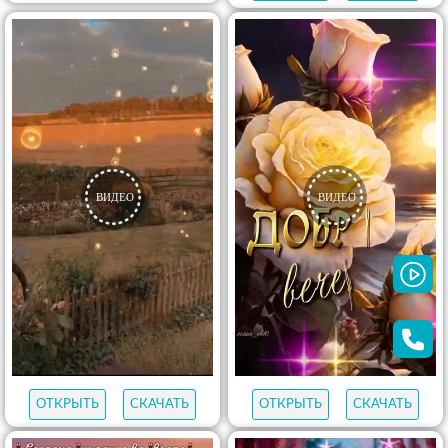
ОТКРЫТЬ
СКАЧАТЬ
ОТКРЫТЬ
СКАЧАТЬ