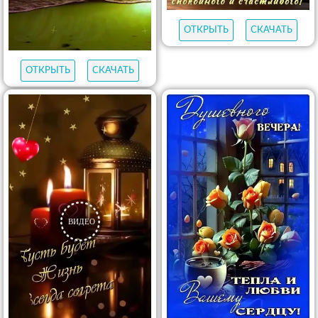
ОТКРЫТЬ
СКАЧАТЬ
ОТКРЫТЬ
СКАЧАТЬ