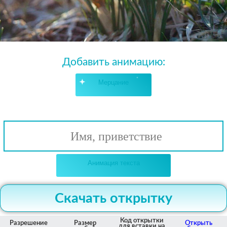
Добавить анимацию:
Мерцание
Имя, приветствие
Анимация текста
Скачать открытку
Код открытки
Разрешение
Размер
Открыть
для вставки на