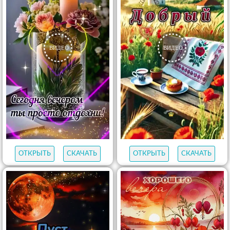
ОТКРЫТЬ
СКАЧАТЬ
ОТКРЫТЬ
СКАЧАТЬ