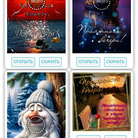
ОТКРЫТЬ
СКАЧАТЬ
ОТКРЫТЬ
СКАЧАТЬ