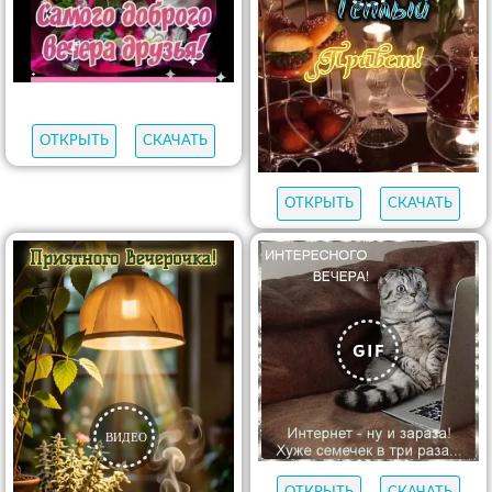
ОТКРЫТЬ
СКАЧАТЬ
ОТКРЫТЬ
СКАЧАТЬ