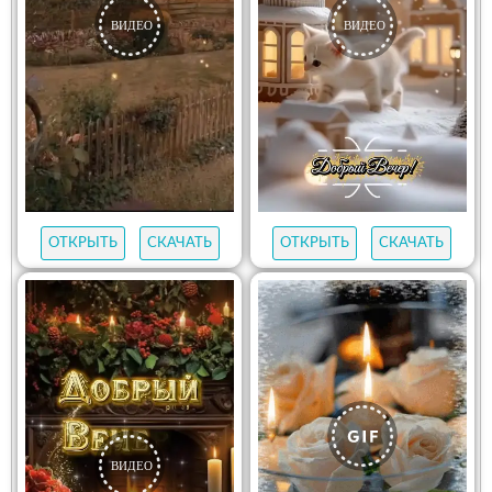
ОТКРЫТЬ
СКАЧАТЬ
ОТКРЫТЬ
СКАЧАТЬ