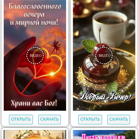
ОТКРЫТЬ
СКАЧАТЬ
ОТКРЫТЬ
СКАЧАТЬ