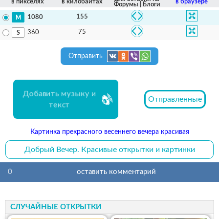
в пикселях
в килобайтах
в браузере
Форумы | Блоги
155
1080
75
360
Отправить
Добавить музыку и
Отправленные
текст
Картинка прекрасного весеннего вечера красивая
Добрый Вечер. Красивые открытки и картинки
0
оставить комментарий
СЛУЧАЙНЫЕ ОТКРЫТКИ