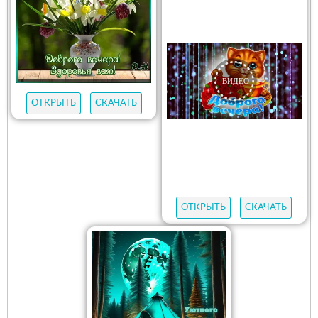
ОТКРЫТЬ
СКАЧАТЬ
ОТКРЫТЬ
СКАЧАТЬ