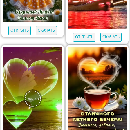
ОТКРЫТЬ
СКАЧАТЬ
ОТКРЫТЬ
СКАЧАТЬ