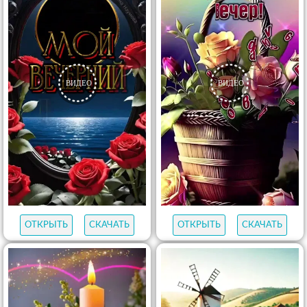
ОТКРЫТЬ
СКАЧАТЬ
ОТКРЫТЬ
СКАЧАТЬ