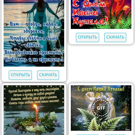
ОТКРЫТЬ
СКАЧАТЬ
ОТКРЫТЬ
СКАЧАТЬ