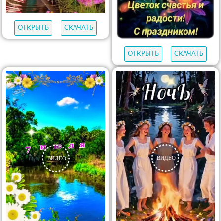
ОТКРЫТЬ
СКАЧАТЬ
ОТКРЫТЬ
СКАЧАТЬ