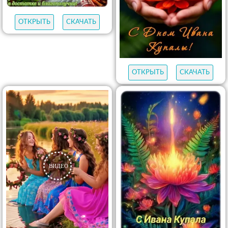
ОТКРЫТЬ
СКАЧАТЬ
ОТКРЫТЬ
СКАЧАТЬ