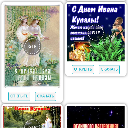
ОТКРЫТЬ
СКАЧАТЬ
ОТКРЫТЬ
СКАЧАТЬ