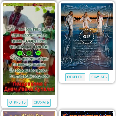
ОТКРЫТЬ
СКАЧАТЬ
ОТКРЫТЬ
СКАЧАТЬ