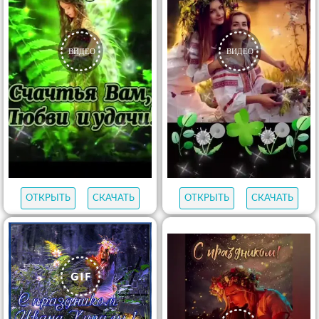
ОТКРЫТЬ
СКАЧАТЬ
ОТКРЫТЬ
СКАЧАТЬ