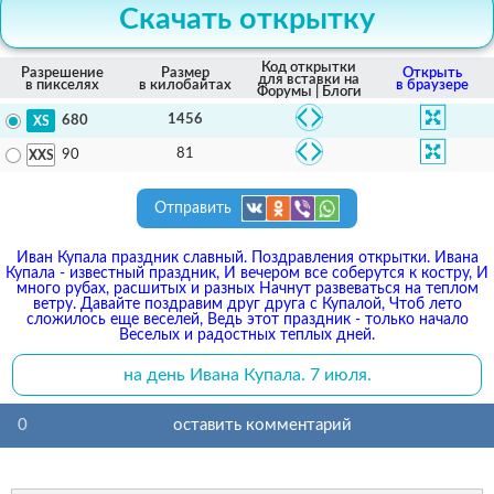
Скачать открытку
Код открытки
Разрешение
Размер
Открыть
для вставки на
в пикселях
в килобайтах
в браузере
Форумы | Блоги
1456
680
81
90
Отправить
Иван Купала праздник славный. Поздравления открытки. Ивана
Купала - известный праздник, И вечером все соберутся к костру, И
много рубах, расшитых и разных Начнут развеваться на теплом
ветру. Давайте поздравим друг друга с Купалой, Чтоб лето
сложилось еще веселей, Ведь этот праздник - только начало
Веселых и радостных теплых дней.
на день Ивана Купала. 7 июля.
0
оставить комментарий