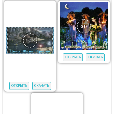
ОТКРЫТЬ
СКАЧАТЬ
ОТКРЫТЬ
СКАЧАТЬ