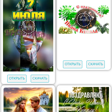
ОТКРЫТЬ
СКАЧАТЬ
ОТКРЫТЬ
СКАЧАТЬ