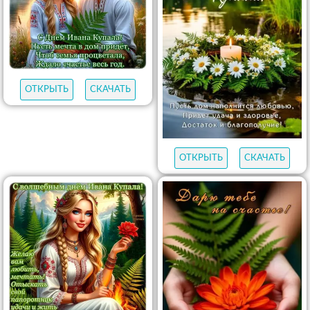
ОТКРЫТЬ
СКАЧАТЬ
ОТКРЫТЬ
СКАЧАТЬ