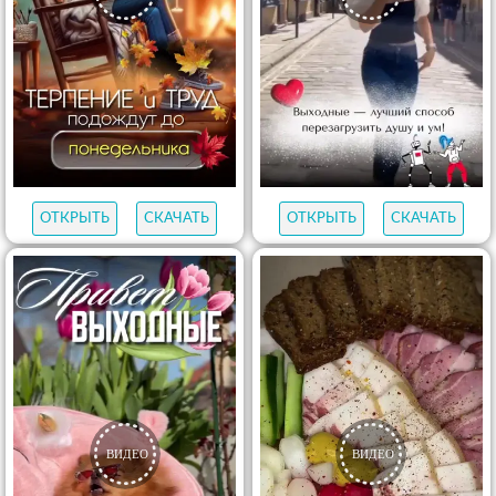
ОТКРЫТЬ
СКАЧАТЬ
ОТКРЫТЬ
СКАЧАТЬ