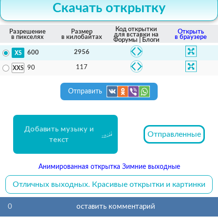
Скачать открытку
Код открытки
Разрешение
Размер
Открыть
для вставки на
в пикселях
в килобайтах
в браузере
Форумы | Блоги
2956
600
117
90
Отправить
Добавить музыку и
Отправленные
текст
Анимированная открытка Зимние выходные
Отличных выходных. Красивые открытки и картинки
0
оставить комментарий