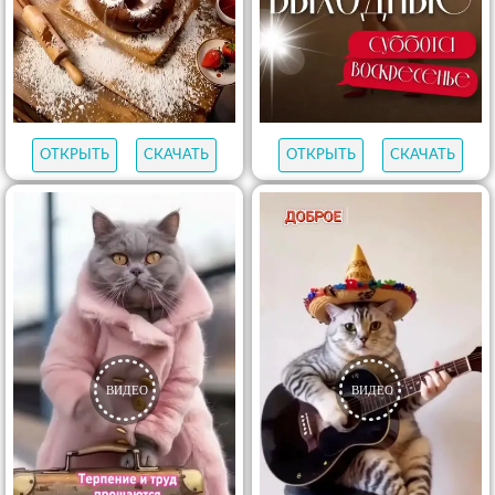
ОТКРЫТЬ
СКАЧАТЬ
ОТКРЫТЬ
СКАЧАТЬ