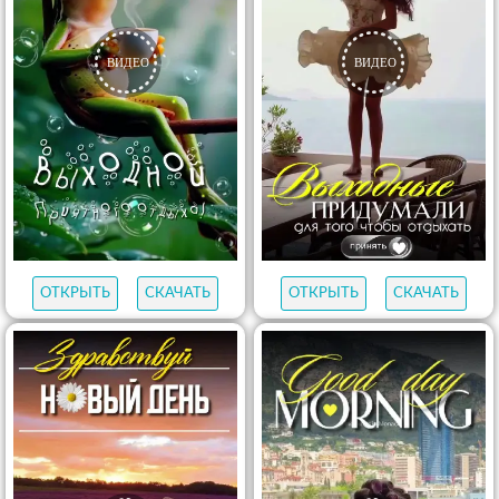
ОТКРЫТЬ
СКАЧАТЬ
ОТКРЫТЬ
СКАЧАТЬ