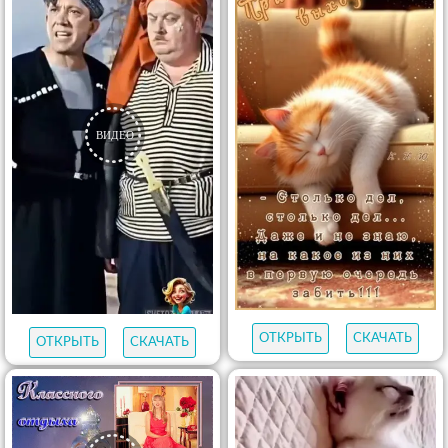
ОТКРЫТЬ
СКАЧАТЬ
ОТКРЫТЬ
СКАЧАТЬ