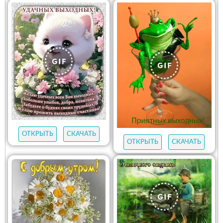
ОТКРЫТЬ
СКАЧАТЬ
ОТКРЫТЬ
СКАЧАТЬ