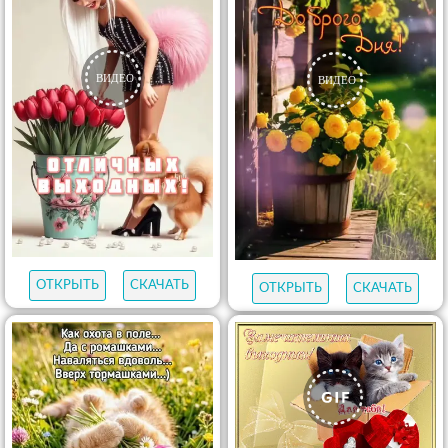
ОТКРЫТЬ
СКАЧАТЬ
ОТКРЫТЬ
СКАЧАТЬ