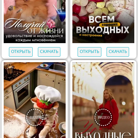
ОТКРЫТЬ
СКАЧАТЬ
ОТКРЫТЬ
СКАЧАТЬ