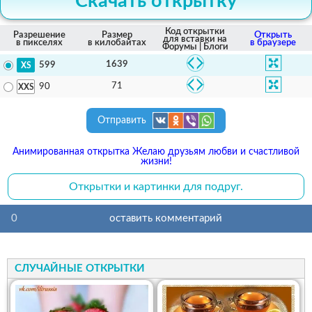
Скачать открытку
Код открытки
Разрешение
Размер
Открыть
для вставки на
в пикселях
в килобайтах
в браузере
Форумы | Блоги
1639
599
71
90
Отправить
Анимированная открытка Желаю друзьям любви и счастливой
жизни!
Открытки и картинки для подруг.
0
оставить комментарий
СЛУЧАЙНЫЕ ОТКРЫТКИ