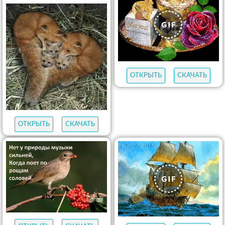
ОТКРЫТЬ
СКАЧАТЬ
ОТКРЫТЬ
СКАЧАТЬ