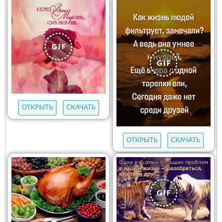
ОТКРЫТЬ
СКАЧАТЬ
ОТКРЫТЬ
СКАЧАТЬ