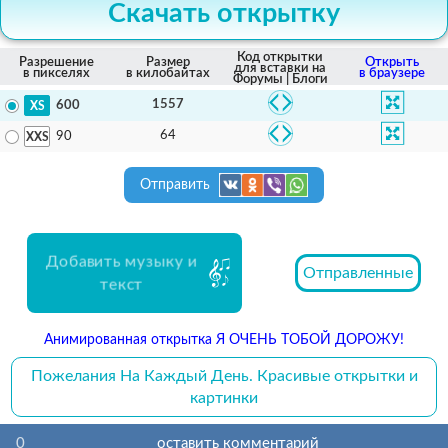
Скачать открытку
Код открытки
Разрешение
Размер
Открыть
для вставки на
в пикселях
в килобайтах
в браузере
Форумы | Блоги
1557
600
64
90
Отправить
Добавить музыку и
Отправленные
текст
Анимированная открытка Я ОЧЕНЬ ТОБОЙ ДОРОЖУ!
Пожелания На Каждый День. Красивые открытки и
картинки
0
оставить комментарий