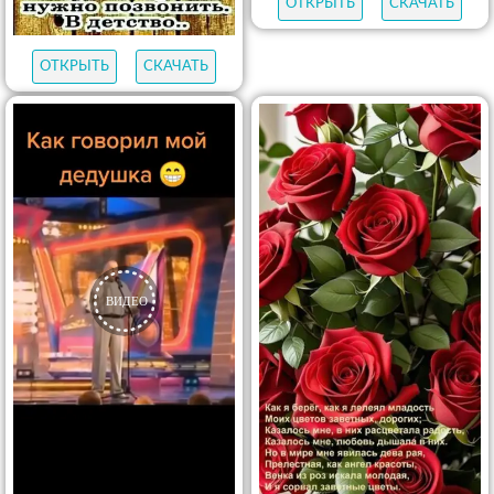
ОТКРЫТЬ
СКАЧАТЬ
ОТКРЫТЬ
СКАЧАТЬ